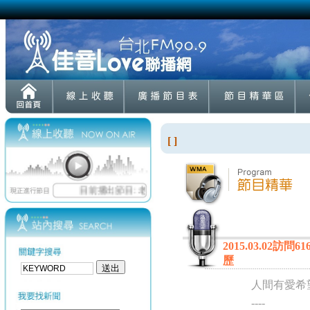
[ ]
2015.03.0
歷
人間有愛希
----