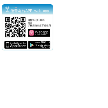
電話：(02)2369-9050
佳音電台地址：
傳真：(02)2362-7816
台北市和平東路二段24號10