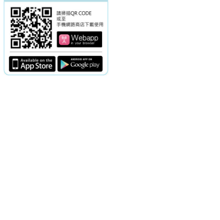
電話：(02)2369-9050
佳音電台地址：
傳真：(02)2362-7816
台北市和平東路二段24號10