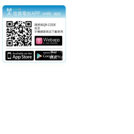
電話：(02)2369-9050
佳音電台地址：
傳真：(02)2362-7816
台北市和平東路二段24號10