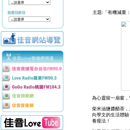
主題:「有機減重：
為心靈留一扇窗，
柴米油鹽醬醋茶，
向學文的生活體驗
養瘦法！