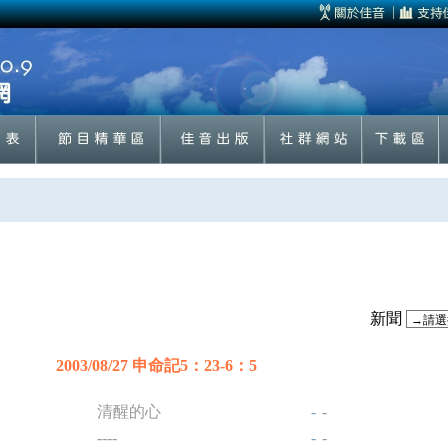
新聞
2003/08/27 申命記5：23-6：5
清醒的心
-
-
----
-
-