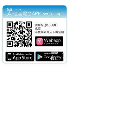
電話：(02)2369-9050
佳音電台地址：
傳真：(02)2362-7816
台北市和平東路二段24號10