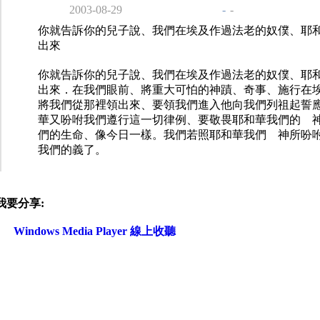
2003-08-29
-
-
你就告訴你的兒子說、我們在埃及作過法老的奴僕、耶
出來
你就告訴你的兒子說、我們在埃及作過法老的奴僕、耶
出來．在我們眼前、將重大可怕的神蹟、奇事、施行在
將我們從那裡領出來、要領我們進入他向我們列祖起誓
華又吩咐我們遵行這一切律例、要敬畏耶和華我們的 
們的生命、像今日一樣。我們若照耶和華我們 神所吩
我們的義了。
我要分享:
Windows Media Player 線上收聽