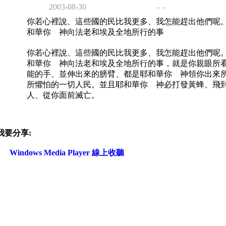
2003-08-30
-
-
你若心裡說、這些國的民比我更多、我怎能趕出他們呢
和華你 神向法老和埃及全地所行的事
你若心裡說、這些國的民比我更多、我怎能趕出他們呢
和華你 神向法老和埃及全地所行的事，就是你親眼所
能的手、並伸出來的膀臂、都是耶和華你 神領你出來
所懼怕的一切人民。並且耶和華你 神必打發黃蜂、飛
人、從你面前滅亡。
我要分享:
Windows Media Player 線上收聽