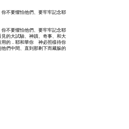
。你不要懼怕他們、要牢牢記念耶
。你不要懼怕他們、要牢牢記念耶
看見的大試驗、神蹟、奇事、和大
所用的．耶和華你 神必照樣待你
到他們中間、直到那剩下而藏躲的