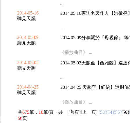
...
2014-05-16
2014.05.16專訪名製作人【洪敬堯
聽見天韻
...
2014-05-09
2014.05.09分享關於『母親節』 
聽見天韻
《播放曲目》 ...
2014-05-02
2014.05.02天韻至【西雅圖】巡
聽見天韻
...
2014-04-25
2014.04.25 天韻至【紐約】巡
聽見天韻
《播放曲目》 ...
共
675
筆，
10
筆/頁，共
[
首頁
][
上一頁
]
[53]
[54]
[55]
[56]
佳音廣播電台 台北FM90.9製作 版權所有 Copyrig
68
頁
50
佳音電台地址：
佳音電台網站為「非限制級」 本網站已依
16
台北市和平東路二段24號10樓