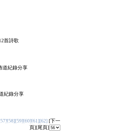
】
等12首詩歌
迴佈道紀錄分享
迴佈道紀錄分享
[57]
[58]
[59]
[60]
[61]
[62]
[
下一
ht(c) Good News
頁
][
尾頁
]
台灣網站內容分級規定處理