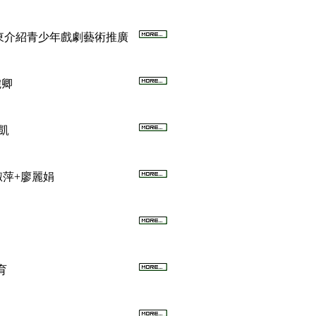
+曾紹東介紹青少年戲劇藝術推廣
婉卿
正凱
周淑萍+廖麗娟
育