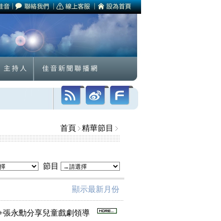
首頁
精華節目
節目
顯示最新月份
工作坊+張永勳分享兒童戲劇領導