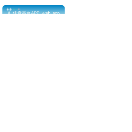
電話：(02)2369-9050
佳音電台地址：
傳真：(02)2362-7816
台北市和平東路二段24號10