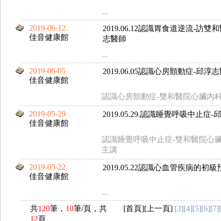
...
2019-06-12
2019.06.12認識胃食道逆流-
佳音健康館
志醫師
...
2019-06-05
2019.06.05認識心房顫動症-邱
佳音健康館
認識心房顫動症-雙和醫院心臟內
2019-05-29
2019.05.29.認識睡覺呼吸中止
佳音健康館
認識睡覺呼吸中止症-雙和醫院心
主講
2019-05-22
2019.05.22認識心血管疾病的初級
佳音健康館
...
共
120
筆，
10
筆/頁，共
[
首頁
][
上一頁
]
[3]
[4]
[5]
[6]
[7]
12
頁