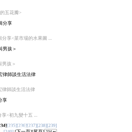
通的五花瓣>
輯分享
分享<菜市場的水果圖 ...
與男孩＞
與男孩＞
家宏律師談生活法律
宏律師談生活法律
分享
<初九變十五 ...
234]
[235]
[236]
[237]
[238]
[239]
ht(c) Good News
[240]
[
下一頁
][
尾頁
]