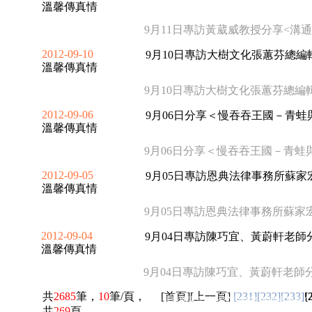
溫馨傳真情
9月11日專訪黃葳威教授分享<溝
2012-09-10
9月10日專訪大樹文化張蕙芬總編
溫馨傳真情
9月10日專訪大樹文化張蕙芬總編輯
2012-09-06
9月06日分享＜慢吞吞王國－青蛙
溫馨傳真情
9月06日分享＜慢吞吞王國－青蛙
2012-09-05
9月05日專訪恩典法律事務所蘇
溫馨傳真情
9月05日專訪恩典法律事務所蘇家
2012-09-04
9月04日專訪陳巧宜、黃蔚軒老師
溫馨傳真情
9月04日專訪陳巧宜、黃蔚軒老師分享
共
2685
筆，
10
筆/頁，
[
首頁
][
上一頁
]
[231]
[232]
[233]
[
佳音廣播電台 台北FM90.9製作 版權所有 Copyrig
共
269
頁