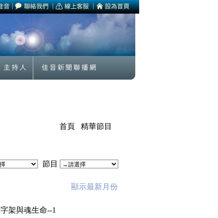
首頁
精華節目
節目
顯示最新月份
-十字架與魂生命--1