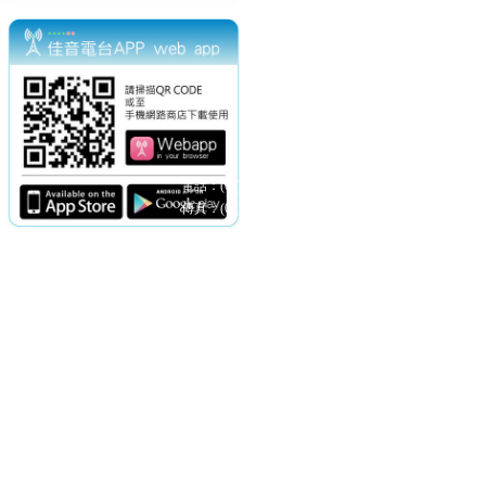
電話：(02)2369-9050
佳音電台地址：
傳真：(02)2362-7816
台北市和平東路二段24號10