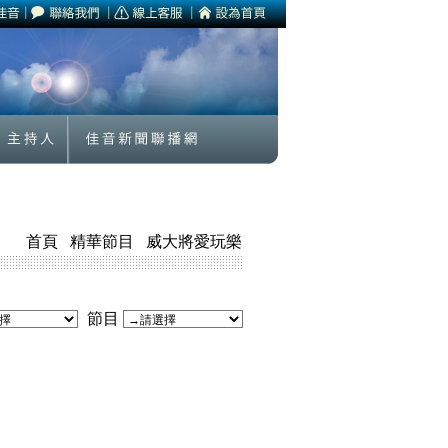
首頁
精華節目
威大將愛玩樂
節目