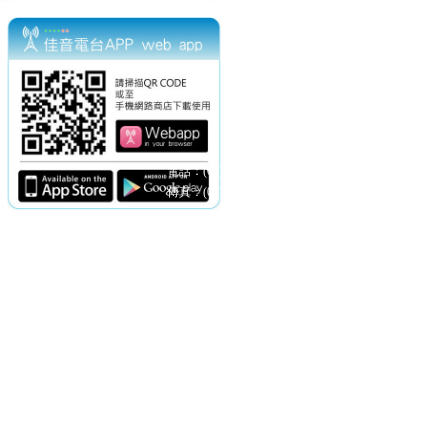
電話：(02)2369-9050
佳音電台地址：
傳真：(02)2362-7816
台北市和平東路二段24號10