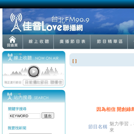
[ ]
因為相信 開創綠島鄉
魅力學習．
節目名稱
來