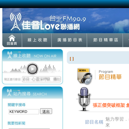
[ ]
張正傑突破框架 創意
魅力學習．
節目名稱
來