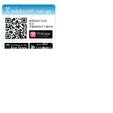
電話：(02)2369-9050
佳音電台地址：
傳真：(02)2362-7816
台北市和平東路二段24號10