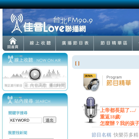
[ ]
上帝都長菇了…/
重返18歲/
怎麼辦？我的孩
節目名稱
快樂芬多精