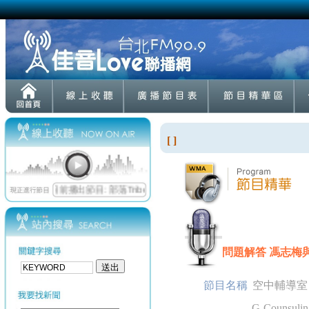
[ ]
問題解答 馮志梅與秀敏
節目名稱
空中輔導室
G-Counsulin