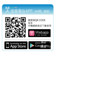
電話：(02)2369-9050
佳音電台地址：
傳真：(02)2362-7816
台北市和平東路二段24號10