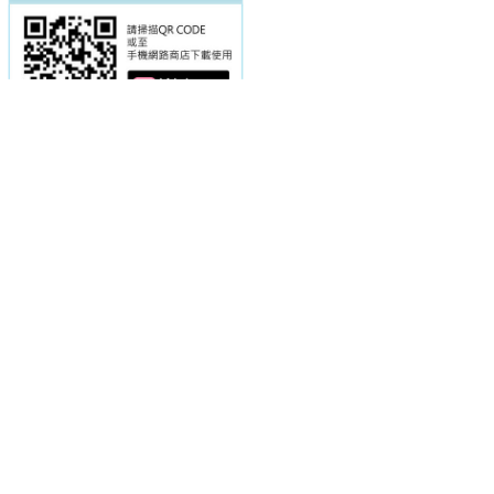
電話：(02)2369-9050
佳音電台地址：
傳真：(02)2362-7816
台北市和平東路二段24號10