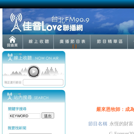
[ ]
嚴來恩牧師：成為神恢
節目名稱
永恆的財富
G-Forever20