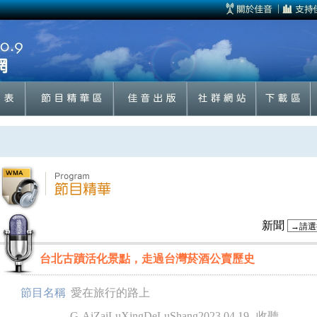
新聞
台北古蹟活化景點，走過台灣菸酒公賣歷史
節目名稱
愛在旅行的路上
G-AiZaiLuXingDeLuShang2023.04.19
收聽