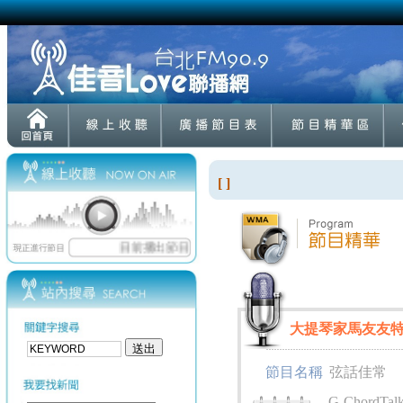
[ ]
大提琴家馬友友
節目名稱
弦話佳常
G-ChordTalk