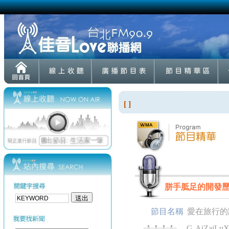
[ ]
胼手胝足的開發
節目名稱
愛在旅行的
G-AiZaiLuX