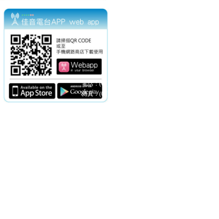
電話：(02)2369-9050
佳音電台地址：
傳真：(02)2362-7816
台北市和平東路二段24號10