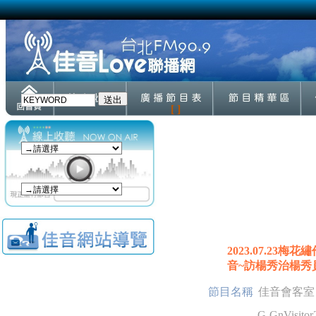
[ ]
2023.07.2
音~訪楊秀治楊秀
節目名稱
佳音會客室
G-GnVisitor