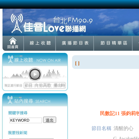
[ ]
民數記11 張鈞莉牧師
節目名稱
清醒的心
G-AwakerHea