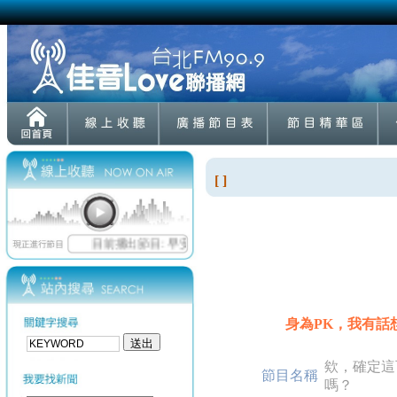
[ ]
身為PK，我有話
欸，確定這
節目名稱
嗎？