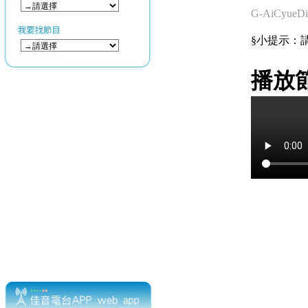
G-AiCyueDi
§小提示：請使用
播放節