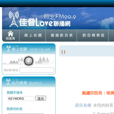
[ ]
戴繼宗院長：唯
節目名稱
永恆的財富
G-Forever20