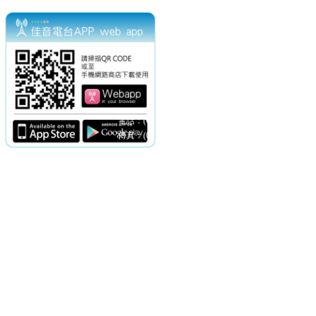
電話：(02)2369-9050
佳音電台地址：
傳真：(02)2362-7816
台北市和平東路二段24號10