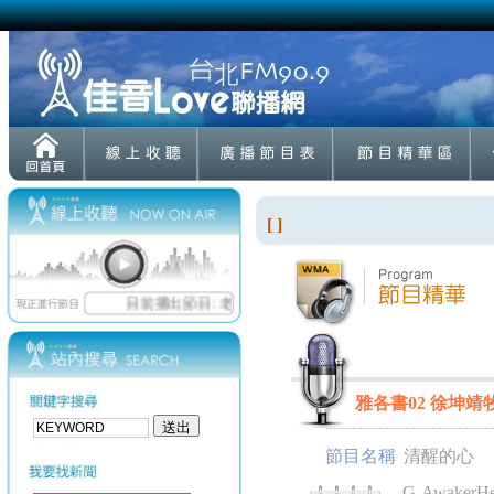
[ ]
雅各書02 徐坤靖牧師
節目名稱
清醒的心
G-AwakerHea