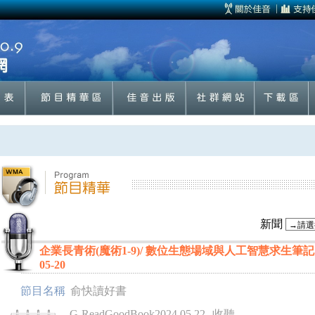
新聞
企業長青術(魔術1-9)/ 數位生態場域與人工智慧求生筆記 2
05-20
節目名稱
俞快讀好書
G-ReadGoodBook2024.05.22
收聽