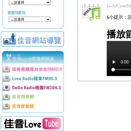
G-AiCyueDi
§小提示：請使用
播放節