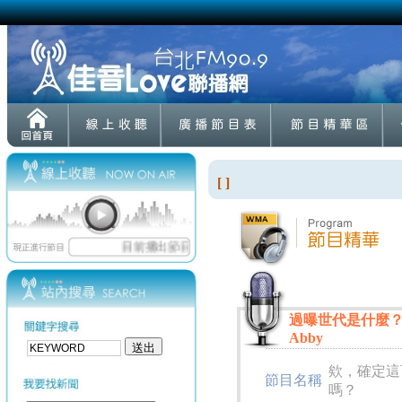
[ ]
過曝世代是什麼？社
Abby
欸，確定這
節目名稱
嗎？