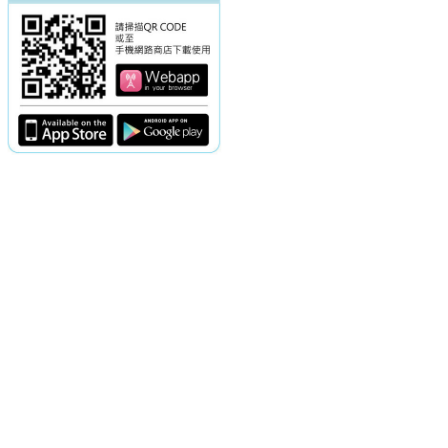
電話：(02)2369-9050
佳音電台地址：
傳真：(02)2362-7816
台北市和平東路二段24號10