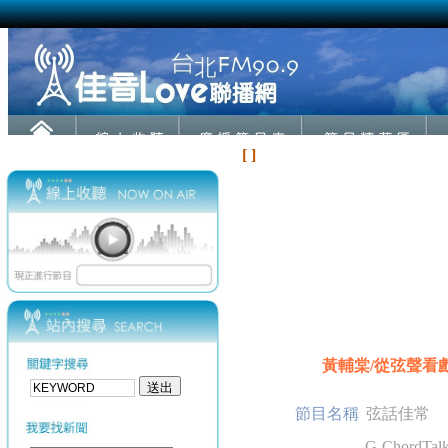
[ ]
黃輔棠/從弦聲看戲曲
節目名稱
弦話佳常
G-ChordTalk