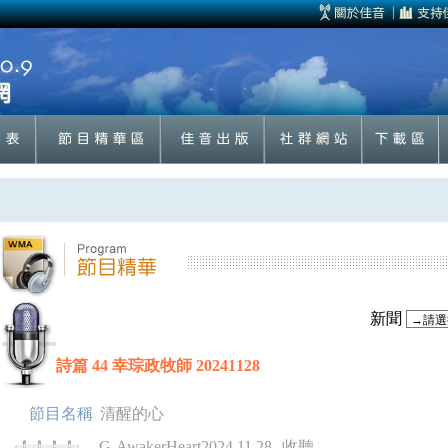
新聞
詩篇 44 幸琮政牧師 20241128
節目名稱
清醒的心
G-AwakerHeart2024.11.28
收聽