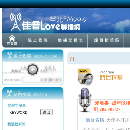
[ ]
[愛看書--成年
刻]2025/03/27
節目名稱
天使不打烊
G-Angel2025