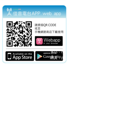
電話：(02)2369-9050
佳音電台地址：
傳真：(02)2362-7816
台北市和平東路二段24號10