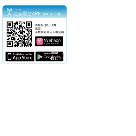
電話：(02)2369-9050
佳音電台地址：
傳真：(02)2362-7816
台北市和平東路二段24號10