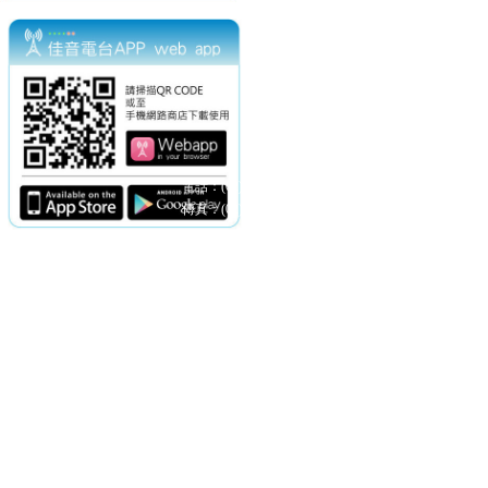
電話：(02)2369-9050
佳音電台地址：
傳真：(02)2362-7816
台北市和平東路二段24號10