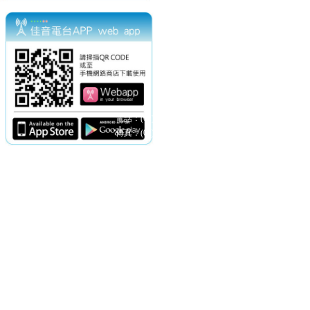
電話：(02)2369-9050
佳音電台地址：
傳真：(02)2362-7816
台北市和平東路二段24號10