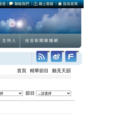
首頁
精華節目
聽見天韻
節目