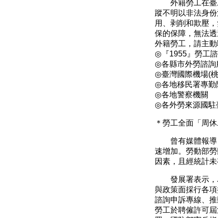
外籍勞工在臺
蹤不明以非法身份
用、剥削和欺壓，
保的保障，無法透
外籍勞工，請主動
◎
『
1955
』勞工諮
◎
各縣市外勞諮詢
◎
臺灣國際機場
(
◎
各地移民署專勤
◎
各地警察機關
◎
各外勞來源國駐
＊勞工全面「周休
曾有媒體報導
速增加。勞動部勞
因素，且經統計未
發展署表示，
與政策面採行各項
諮詢申訴專線、推
勞工於聘僱許可屆