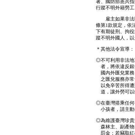
署、國防部憲兵指
行蹤不明外籍勞工
雇主如果非法
條第
1
款規定，依
下有期徒刑、拘役
蹤不明外國人，以
＊其他法令宣導：
◎
不可利用非法地
者，將依違反銀
國內外匯兌業務
之匯兌服務亦常
以免辛苦所得遭
道，讓外勞可以
◎
在臺灣搭乘任何
小孩者，請主動
◎
為維護臺灣珍貴
森林主、副產物
罰金；若竊取紅