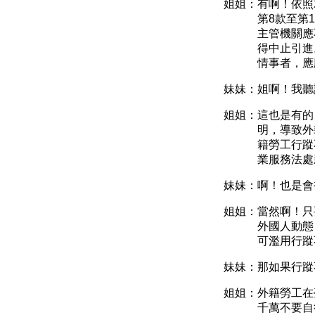
姐姐：有啊！
依照
第
8
款至第
1
主管機關應
得中止引進
情事者，應
妹妹：姐啊！我聽
姐姐：這也是有的
明，導致外
籍勞工行蹤
業服務法處
妹妹：啊！也是會
姐姐：當然啊！只
外國人動態
可濫用行蹤
妹妹：那如果行蹤
姐姐：外籍勞工在
千萬不要自