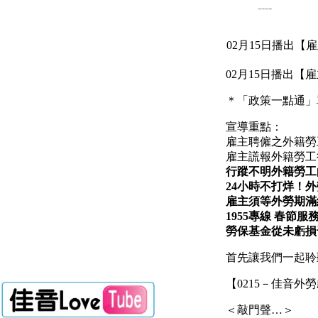
----
02月15日播出
02月15日播出
＊
「政策一點通」
宣導重點：
雇主聘僱之外籍勞
雇主謊報外籍勞工
行蹤不明外籍勞工
24
小時不打烊！外
雇主須等外勞期滿
1955
專線
春節服
勞保基金從未虧損
首先讓我們一起聆
【
0215
－佳音外勞
＜敲門聲
…
＞