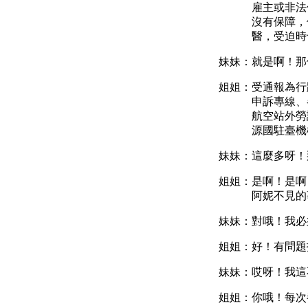
雇主或非法
沒有保障，
醫，受迫時
妹妹：就是啊！那
姐姐：受通報為行
申訴專線、
航空站外勞
源國駐臺機
妹妹：這麼多呀！
姐姐：是啊！是啊
阿妮不見的
妹妹：對哦！我必
姐姐：好
！有問題
妹妹：哎呀！我這
姐姐：你哦！每次