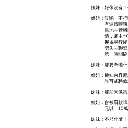
妹妹：好像沒有！
姐姐：哎喲！不行
有連續曠職
當地主管機
情，雇主也
握協尋行蹤
勞失去聯繫
第一時間協
妹妹：那要準備什
姐姐：
通知內容應
許可或聘僱
妹妹：那如果像我
姐姐：會被罰款哦
元以上
15
萬
妹妹：不只什麼！