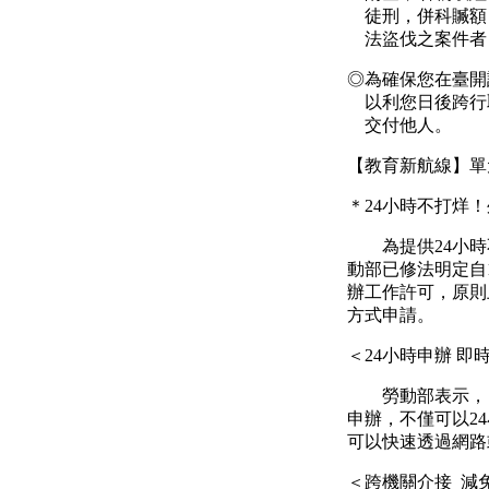
徒刑，併科贓額
法盜伐之案件者
◎
為確保您在臺開
以利您日後跨行
交付他人。
【教育新航線】單
＊
24
小時不打烊！
為提供
24
小時
動部已修法明定自
辦工作許可，原則
方式申請。
＜
24
小時申辦
即
勞動部表示，
申辦，不僅可以
24
可以快速透過網路
＜跨機關介接
減