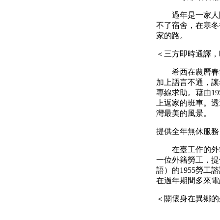
過年是一家人團
不了宿舍，在寒冬
家的路。
＜三方即時通譯，
希西在農曆春節
加上語言不通，讓
專線求助。藉由
19
上返家的班車。透
灣最美的風景。
提供全年無休服務
在臺工作的外籍
一位外籍勞工，提
語）的
1955
勞工諮
在過年期間多來電
＜關懷身在異鄉的