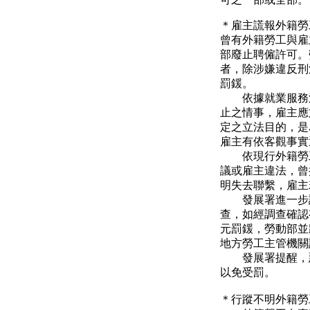
＊雇主謊報外籍勞
曾有外籍勞工與雇
部廢止聘僱許可。
者，除涉嫌違反刑
罰鍰。
依據就業服務
止之情事，雇主應
定之立法目的，是
雇主有依客觀事實
依現行外籍勞工
議或雇主違法，曾
明失去聯繫，雇主
發展署進一步說
查，如經調查確認
元罰鍰，勞動部並
地方勞工主管機關
發展署提醒，惡
以免受罰。
＊行蹤不明外籍勞