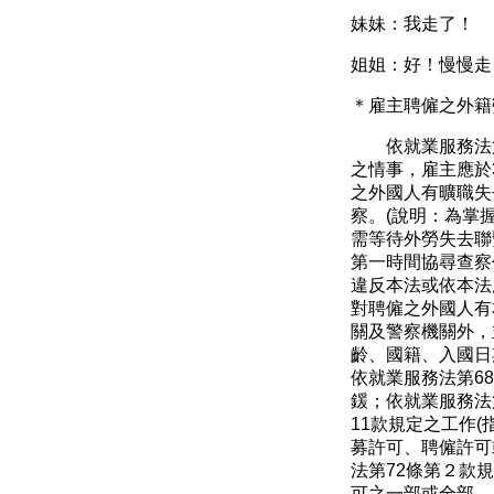
妹妹：我走了！
姐姐：好！慢慢走
＊雇主聘僱之外籍
依就業服務法
之情事，雇主應於
之外國人有曠職失
察。
(
說明：為掌
需等待外勞失去聯
第一時間協尋查察
違反本法或依本法
對聘僱之外國人有
關及警察機關外，
齡、國籍、入國日
依就業服務法第
68
鍰；依就業服務法
11
款規定之工作
(
募許可、聘僱許可
法第
72
條第２款規
可之一部或全部。