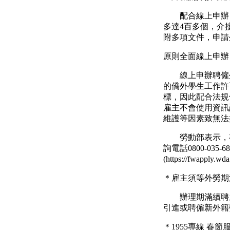
配合線上申辦，
多達
4
百多個，介
附多項文件，申請
原則全面線上申辦
線上申辦聘僱外
的僑外學生工作許
標，因此配合法規
雇主不會使用資訊
維護等因素致無法
勞動部表示，有
詢電話
0800-035-68
(https://fwapply.wda
＊雇主須等外勞期
辦理期滿續聘
引進或聘僱新外籍
＊
1955
專線
春節