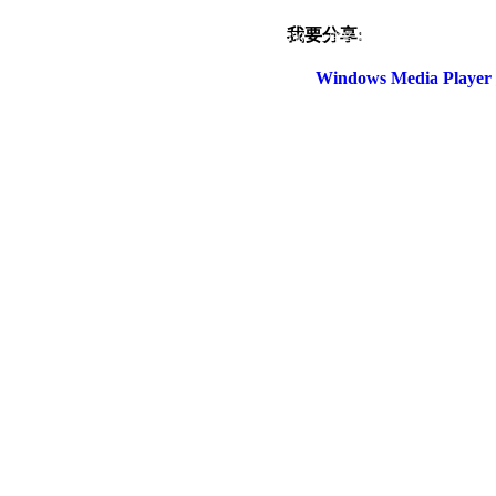
我要分享:
電話：(02)2369-9050
佳音電台地址：
傳真：(02)2362-7816
台北市和平東路二段24號10
Windows Media Play