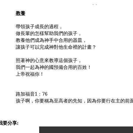
-
-
教養
帶領孩子成長的過程，
做長輩的怎樣幫助我們的孩子，
教養他們成為神手中合用的器皿，
讓孩子可以完成神對他生命裡的計畫？
照著神的心意來教導這個孩子，
我們一起為神的國預備合用的百姓！
上帝祝福你！
路加福音
1
：
76
孩子啊，你要稱為至高者的先知，因為你要行在主的前
我要分享: