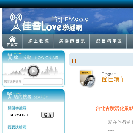
[ ]
台北古蹟活化景
愛在旅行的
----