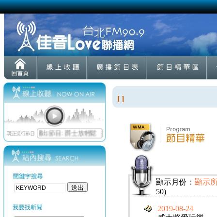
[ ]
顯示月份：
顯示
50)
2019-08-24