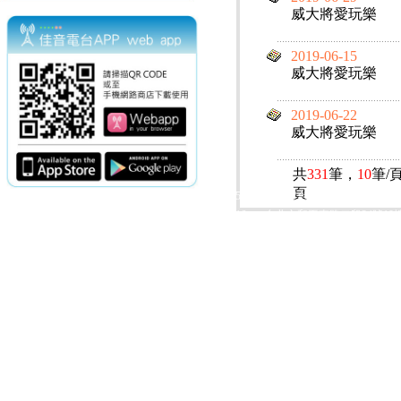
威大將愛玩樂
2019-06-15
威大將愛玩樂
2019-06-22
威大將愛玩樂
共
331
筆，
10
筆/
頁
電話：(02)2369-9050
佳音電台地址：
傳真：(02)2362-7816
台北市和平東路二段24號10