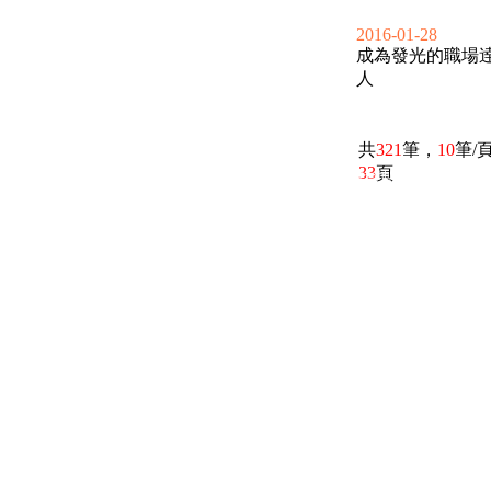
2016-01-28
成為發光的職場
人
共
321
筆，
10
筆/
33
頁
電話：(02)2369-9050
佳音電台地址：
傳真：(02)2362-7816
台北市和平東路二段24號10