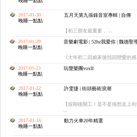
晚睡一點點
2017-01-30
五月天第九張錄音室專輯 | 自傳
晚睡一點點
【初三朋友最重要， ...
2017-01-29
音樂劇電影 | 52hz我愛你 | 魏德
晚睡一點點
《大年初二回娘家後找回戀愛的感 .
2017-01-23
玩聲樂團voxII
晚睡一點點
2017-01-22
許雯捷 | 街頭藝術浪潮
晚睡一點點
【假期後開工！是不是很想走上街
...
2017-01-16
動力火車20年精選
晚睡一點點