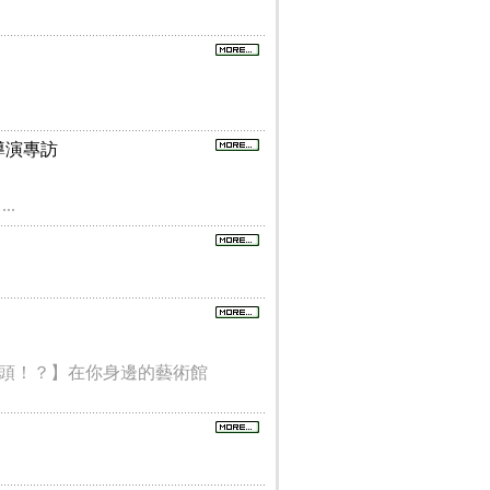
聖導演專訪
..
頭！？】在你身邊的藝術館