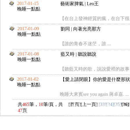
2017-01-15
藝術家脾氣 | Leo王
晚睡一點點
【在台上發神經質的瘋，在台下很 .
2017-01-09
劉同 | 向著光亮那方
晚睡一點點
【誰的青春不迷茫，誰 ...
2017-01-08
藍又時 | 聽說聽說
晚睡一點點
【聽藍又時的歌，說說愛裡的故事 .
2017-01-02
【愛上請閉眼】你的愛是什麼形狀see y
晚睡一點點
晚睡大來賓see you again 蔣卓嘉. ...
共
465
筆，
10
筆/頁，共
[
首頁
][
上一頁
]
[33]
[34]
[35]
[36]
佳音廣播電台 台北FM90.9製作 版權所有 Copyrig
47
頁
50
佳音電台地址：
佳音電台網站為「非限制級」 本網站已依
16
台北市和平東路二段24號10樓
佳音電台網站 & 佳音聖樂網 影音服務由 HiNet 