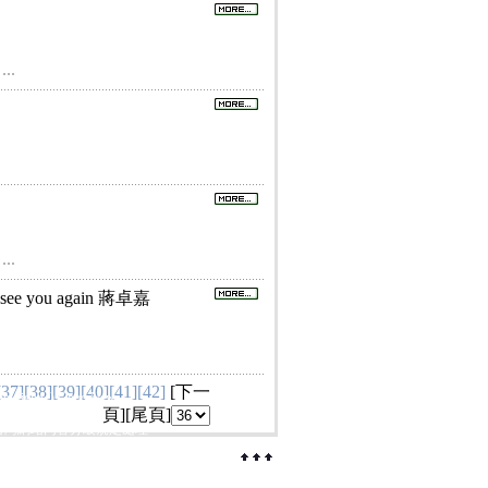
..
..
ou again 蔣卓嘉
[37]
[38]
[39]
[40]
[41]
[42]
[
下一
ht(c) Good News
頁
][
尾頁
]
台灣網站內容分級規定處理
hiChannel 提供