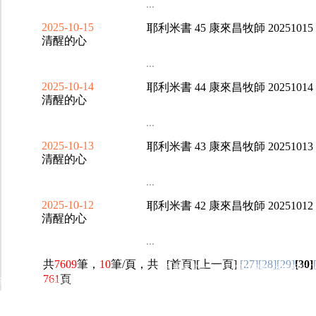
...
2025-10-15
耶利米書 45 康來昌牧師 20251015
清醒的心
...
2025-10-14
耶利米書 44 康來昌牧師 20251014
清醒的心
...
2025-10-13
耶利米書 43 康來昌牧師 20251013
清醒的心
...
2025-10-12
耶利米書 42 康來昌牧師 20251012
清醒的心
...
共
7609
筆，
10
筆/頁，共
[
首頁
][
上一頁
]
[27]
[28]
[29]
[30]
佳音廣播電台 台北FM90.9製作 版權所有 Copyrig
761
頁
50
佳音電台地址：
佳音電台網站為「非限制級」 本網站已依
16
台北市和平東路二段24號10樓
佳音電台網站 & 佳音聖樂網 影音服務由 HiNet 