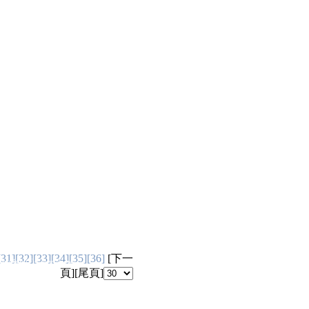
[31]
[32]
[33]
[34]
[35]
[36]
[
下一
ht(c) Good News
頁
][
尾頁
]
台灣網站內容分級規定處理
hiChannel 提供