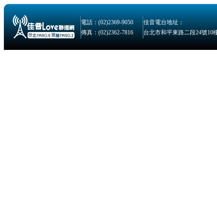
電話：(02)2369-9050
佳音電台地址：
傳真：(02)2362-7816
台北市和平東路二段24號10